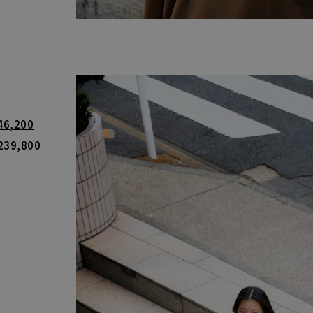
46,200
239,800