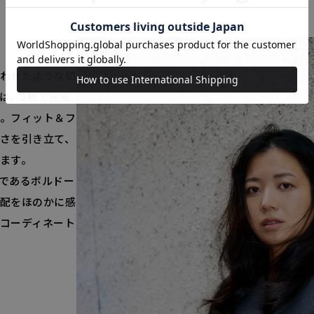
わせたような切
は、1枚で完成
。フィット＆フ
さを引き立て、
ます。
であるボルドー
配をほのかに感
コーディネート