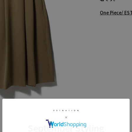
One Piece/ E
September Styling