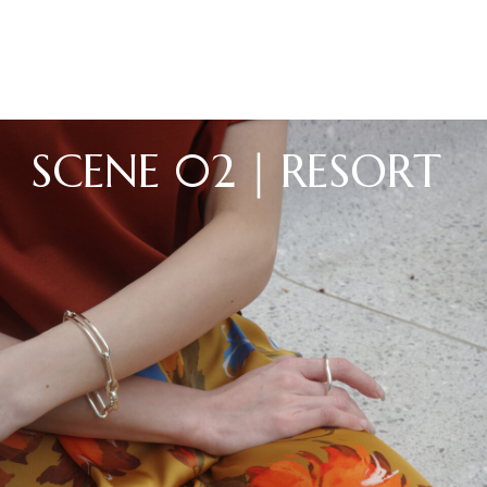
S
C
E
N
E
0
2
｜
R
E
S
O
R
T