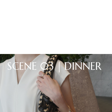
S
C
E
N
E
0
3
｜
D
I
N
N
E
R