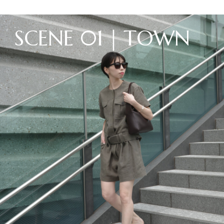
S
C
E
N
E
0
1
｜
T
O
W
N