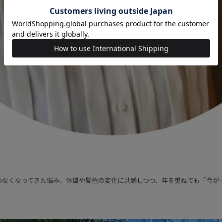
わなくなってきた悩み、体型や髪色の変化に共感しつつ、年を重ねても「今が