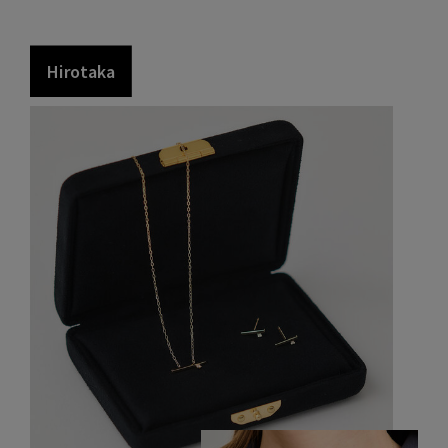
H
i
r
o
t
a
k
a