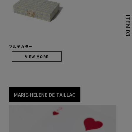
ITEM 0
マルチカラー
VIEW MORE
M
A
R
I
E
-
H
E
L
E
N
E
D
E
T
A
I
L
L
A
C