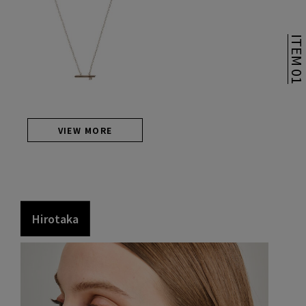
ITEM 0
VIEW MORE
H
i
r
o
t
a
k
a