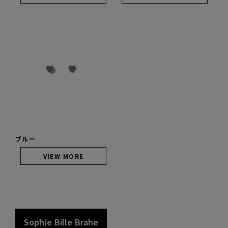
ブルー
VIEW MORE
S
o
p
h
i
e
B
i
l
l
e
B
r
a
h
e