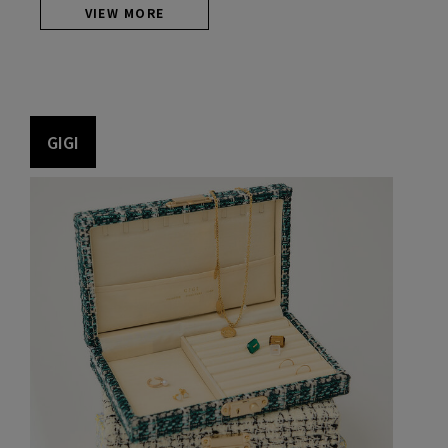
VIEW MORE
G
I
G
I