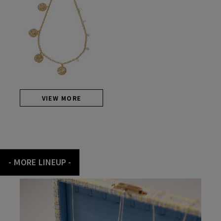
VIEW MORE
-
M
O
R
E
L
I
N
E
U
P
-